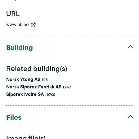
URL
www.nb.no
Building
Related building(s)
Norsk Ytong AS
1951
Norsk Siporex Fabrikk AS
1947
Siporex Ivoire SA
1970S
Files
Image file(s)