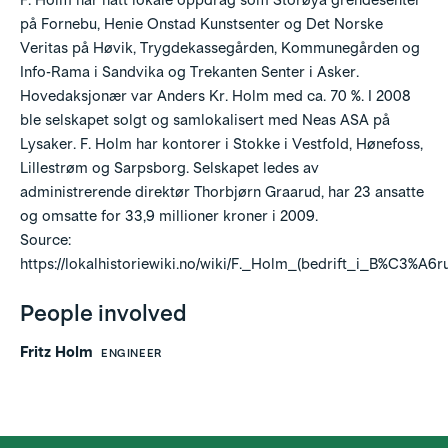
F. Holm har hatt lokale oppdrag som
Storøya grendesenter
på
Fornebu
,
Henie Onstad Kunstsenter
og
Det Norske
Veritas
på Høvik, Trygdekassegården, Kommunegården og
Info-Rama
i
Sandvika
og
Trekanten Senter
i
Asker
.
Hovedaksjonær var Anders Kr. Holm med ca. 70 %. I 2008
ble selskapet solgt og samlokalisert med Neas ASA på
Lysaker. F. Holm har kontorer i
Stokke
i
Vestfold
,
Hønefoss
,
Lillestrøm
og
Sarpsborg
. Selskapet ledes av
administrerende direktør Thorbjørn Graarud, har 23 ansatte
og omsatte for 33,9 millioner kroner i 2009.
Source:
https://lokalhistoriewiki.no/wiki/F._Holm_(bedrift_i_B%C3%A6r
People involved
Fritz Holm
ENGINEER