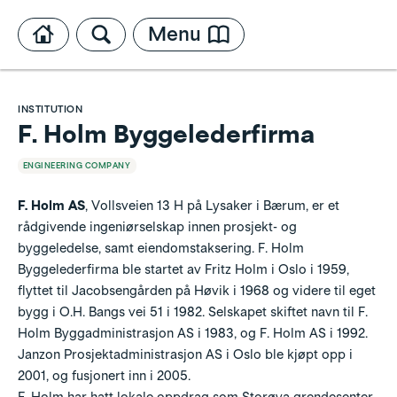
Menu
INSTITUTION
F. Holm Byggelederfirma
ENGINEERING COMPANY
F. Holm AS
,
Vollsveien
13 H på
Lysaker
i
Bærum
, er et
rådgivende ingeniørselskap innen prosjekt- og
byggeledelse, samt eiendomstaksering. F. Holm
Byggelederfirma ble startet av Fritz Holm i
Oslo
i 1959,
flyttet til Jacobsengården på
Høvik
i 1968 og videre til eget
bygg i
O.H. Bangs vei
51 i 1982. Selskapet skiftet navn til F.
Holm Byggadministrasjon AS i 1983, og F. Holm AS i 1992.
Janzon Prosjektadministrasjon AS i Oslo ble kjøpt opp i
2001, og fusjonert inn i 2005.